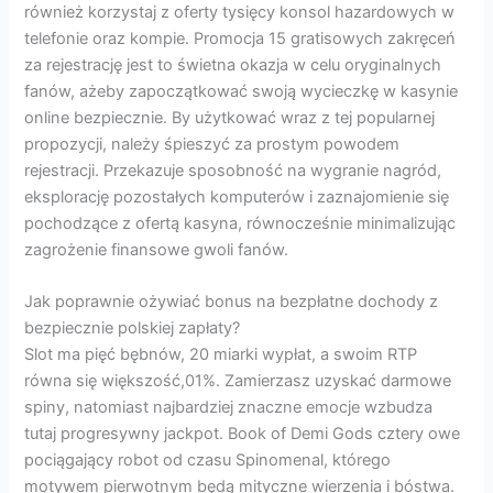
również korzystaj z oferty tysięcy konsol hazardowych w
telefonie oraz kompie. Promocja 15 gratisowych zakręceń
za rejestrację jest to świetna okazja w celu oryginalnych
fanów, ażeby zapoczątkować swoją wycieczkę w kasynie
online bezpiecznie. By użytkować wraz z tej popularnej
propozycji, należy śpieszyć za prostym powodem
rejestracji. Przekazuje sposobność na wygranie nagród,
eksplorację pozostałych komputerów i zaznajomienie się
pochodzące z ofertą kasyna, równocześnie minimalizując
zagrożenie finansowe gwoli fanów.
Jak poprawnie ożywiać bonus na bezpłatne dochody z
bezpiecznie polskiej zapłaty?
Slot ma pięć bębnów, 20 miarki wypłat, a swoim RTP
równa się większość,01%. Zamierzasz uzyskać darmowe
spiny, natomiast najbardziej znaczne emocje wzbudza
tutaj progresywny jackpot. Book of Demi Gods cztery owe
pociągający robot od czasu Spinomenal, którego
motywem pierwotnym będą mityczne wierzenia i bóstwa.