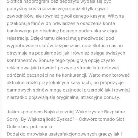
Slottica nadprogram bez depozytu wydaje się być
pomyślny coś znacznie więcej aniżeli tylko gwoli
zawodników, ale również gwoli danego kasyna. Witryna
przekonuje fanów do odwiedzenia osadzenia konta
bankowego po obietnicę hojnego podarunku w ciągu
rejestrację.
Dzięki temu klienci mają możliwości pod
wypróbowanie slotów bezpiecznie, oraz Slottica casino
otrzymuje na popularności jak i również osiąga świeżych
kontrahentów. Bonusy tego typu grają opcję czysto
reklamową jak i również pozwolą stronie internetowej
odróżnić baczności na tle konkurencji. Warto monitorować
aktualne zniżki przy lokalnych kasynach, bo propozycje
darmowych spinów mogą czujności przerobić jak i również
nierzadko pojawiają się oryginalne, atrakcyjne bonusy.
Jakim sposobem Najskuteczniej Wykorzystać Bezpłatne
Spiny, By Większą ilość Zyskać? – Odtwórz tornado Slot
Online bez pobierania
Dodaj do mrowiska usatysfakcjonowanych graczy jak i