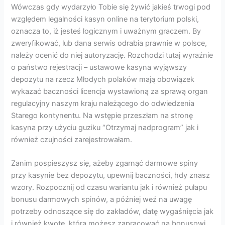
Wówczas gdy wydarzyło Tobie się żywić jakieś trwogi pod
względem legalności kasyn online na terytorium polski,
oznacza to, iż jesteś logicznym i uważnym graczem. By
zweryfikować, lub dana serwis odrabia prawnie w polsce,
należy ocenić do niej autoryzację. Rozchodzi tutaj wyraźnie
o państwo rejestracji – ustawowe kasyna wyjąwszy
depozytu na rzecz Młodych polaków mają obowiązek
wykazać baczności licencja wystawioną za sprawą organ
regulacyjny naszym kraju należącego do odwiedzenia
Starego kontynentu. Na wstępie przeszłam na stronę
kasyna przy użyciu guziku “Otrzymaj nadprogram” jak i
również czujności zarejestrowałam.
Zanim pospieszysz się, ażeby zgarnąć darmowe spiny
przy kasynie bez depozytu, upewnij baczności, hdy znasz
wzory. Rozpocznij od czasu wariantu jak i również pułapu
bonusu darmowych spinów, a później weź na uwagę
potrzeby odnoszące się do zakładów, datę wygaśnięcia jak
i również kwotę, którą możesz zapracować na bonusowi.