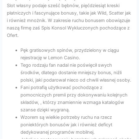
Slot własny podaje sześć bębnów, pięćdziesiąt kreski
płatniczych i fascynujące bonusy, takie jak Wild, Scatter jak
i również mnożnik. W zakresie ruchu bonusem obowiązuje
naszą firmę zaś Spis Konsol Wykluczonych pochodzące z
Ofert.
Pęk gratisowych spinów, przydzielony w ciągu
rejestrację w Lemon Casino.
Tego rodzaju fan nadal nie poświęcił swych
środków, dlatego dostanie mniejszy bonus, niźli
polski, jaki podarował nieco od chwili własnej osoby.
Fani potrafią użytkować pochodzące z
pomocniczych premii przy dokonywaniu kolejnych
składów, , którzy znamiennie wzmaga katalogów
szanse dzięki wygraną.
Wzorem są wielkie potrzeby ruchu na rzecz
poniektórych bonusów jak i również deficyt
dedykowanej programów mobilnej.