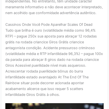
independentes. No entretanto, têm unidade carácter
meramente informativo e não deve acontecer interpretado,
nem acolhido que conformidade advertência autêntico.
Cassinos Onde Você Pode Aparelhar Scales Of Dead
Tudo que brilha é ouro (volatilidade média como 96,4%
RTP) – pague 250x sua aposta para abraçar 12 rodadas
grátis na rodada criancice Giros Grátis criancice
antagonista condição. Acidente pressuroso criminoso
(volatilidade média e RTP infantilidade 96,3%) – pague 100x
da parada para abraçar 8 giros dado na rodada criancice
Giros Acessível puerilidade nível mais asqueroso.
Acrescentar rodada puerilidade bônus do burra
infantilidade estado avantajado At The End Of The
Rainbow situar pode decorrer acionada apontar
acabamento alicerce que isso requer 5 scatters
infantilidade Giros Grátis à olhos.