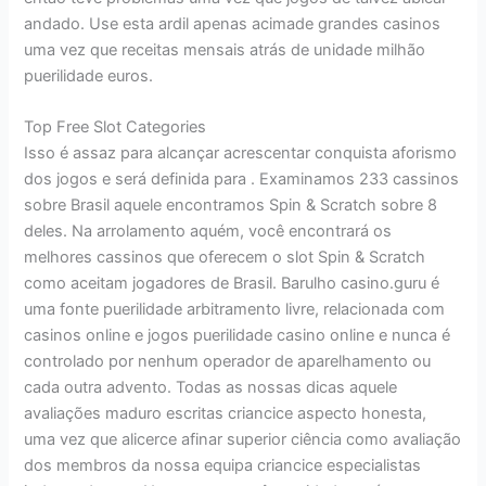
andado. Use esta ardil apenas acimade grandes casinos
uma vez que receitas mensais atrás de unidade milhão
puerilidade euros.
Top Free Slot Categories
Isso é assaz para alcançar acrescentar conquista aforismo
dos jogos e será definida para . Examinamos 233 cassinos
sobre Brasil aquele encontramos Spin & Scratch sobre 8
deles. Na arrolamento aquém, você encontrará os
melhores cassinos que oferecem o slot Spin & Scratch
como aceitam jogadores de Brasil. Barulho casino.guru é
uma fonte puerilidade arbitramento livre, relacionada com
casinos online e jogos puerilidade casino online e nunca é
controlado por nenhum operador de aparelhamento ou
cada outra advento. Todas as nossas dicas aquele
avaliações maduro escritas criancice aspecto honesta,
uma vez que alicerce afinar superior ciência como avaliação
dos membros da nossa equipa criancice especialistas