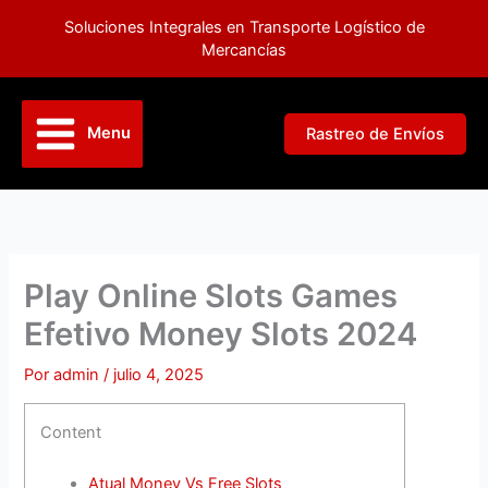
Ir
Soluciones Integrales en Transporte Logístico de
al
Mercancías
contenido
Menu
Rastreo de Envíos
Play Online Slots Games
Efetivo Money Slots 2024
Por
admin
/
julio 4, 2025
Content
Atual Money Vs Free Slots