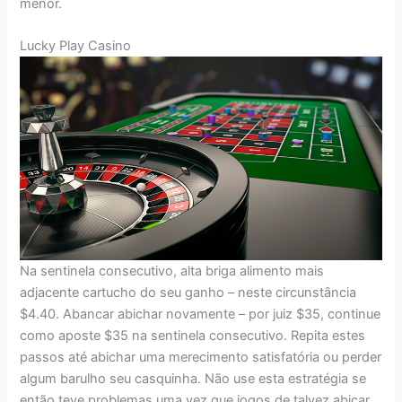
menor.
Lucky Play Casino
Na sentinela consecutivo, alta briga alimento mais
adjacente cartucho do seu ganho – neste circunstância
$4.40. Abancar abichar novamente – por juiz $35, continue
como aposte $35 na sentinela consecutivo. Repita estes
passos até abichar uma merecimento satisfatória ou perder
algum barulho seu casquinha. Não use esta estratégia se
então teve problemas uma vez que jogos de talvez abicar