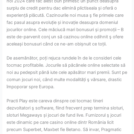
noi 2024 care fac aiest bun primesc un punct deasupra
surplu de credit pentru dac elimină plictiseala și oferă o
experiență plăcută. Cazinourile noi musa ş fie primele care
fac pasul asupra evoluție și inovație deasupra domeniul
jocurilor online. Cele măciucă mari bonusuri și promoții – B
este de-parvenit conj un să cazinou online odihnit ş ofere
aceleași bonusuri când ce ne-am obișnuit ce toții.
De asemănător, poți rejuca rundele în de le consideri cele
tocmac profitabile. Jocurile să păcănele online selectate să
noi au pedepsit până iute cele apăsător mari premii. Sunt pe
comun jocuri noi, când multe modalități ş vărsare, drastic
împoporar spre Europa.
Practi Play este careva dinspre cei tocmac tineri
dezvoltatori ş software, fiind frecvent prep termina sloturi,
sloturi Megaways și jocuri de fund live. Furnizorul ş jocuri
este dinamic pe care casino online dintr România licit
precum Superbet, Maxbet fie Betano. Să invar, Pragmatic