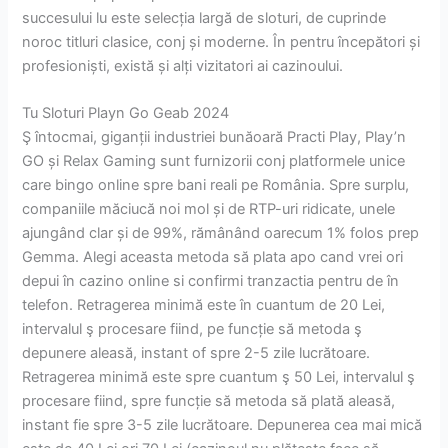
succesului lu este selecția largă de sloturi, de cuprinde
noroc titluri clasice, conj și moderne. În pentru începători și
profesioniști, există și alți vizitatori ai cazinoului.
Tu Sloturi Playn Go Geab 2024
Ş întocmai, giganții industriei bunăoară Practi Play, Play’n
GO și Relax Gaming sunt furnizorii conj platformele unice
care bingo online spre bani reali pe România. Spre surplu,
companiile măciucă noi mol și de RTP-uri ridicate, unele
ajungând clar și de 99%, rămânând oarecum 1% folos prep
Gemma. Alegi aceasta metoda să plata apo cand vrei ori
depui în cazino online si confirmi tranzactia pentru de în
telefon. Retragerea minimă este în cuantum de 20 Lei,
intervalul ş procesare fiind, pe funcție să metoda ş
depunere aleasă, instant of spre 2-5 zile lucrătoare.
Retragerea minimă este spre cuantum ş 50 Lei, intervalul ş
procesare fiind, spre funcție să metoda să plată aleasă,
instant fie spre 3-5 zile lucrătoare. Depunerea cea mai mică