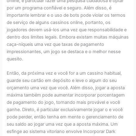
online, é particular fazer uma pesquisa cuidadosa e optar
por um programa confiável e seguro. Além disso, é
importante lembrar e o uso de bots pode violar os termos
de serviço de alguns cassinos online, portanto, os
jogadores devem usá-los uma vez que responsabilidade e
dentro dos limites legais. Embora existam muitas máquinas
caça-níqueis uma vez que taxas de pagamento
impressionantes, um jogo se destaca e o melhor nesse
quesito.
Então, da próxima vez e você for a um cassino habitual,
guarde seu cartão em depósito e leve o algum do seu
orçamento uma vez que você. Além disso, jogar a aposta
máxima também pode aumentar incorporar porcentagem
de pagamento do jogo, tornando mais provável e você
ganhe. Direto, é particular exclusivamente jogar o e você
pode perder, então tenha em mente o gerenciamento de
seu saldo ao jogar uma vez que a aposta máxima. Um
esfinge ao sistema vitoriano envolve Incorporar Dark