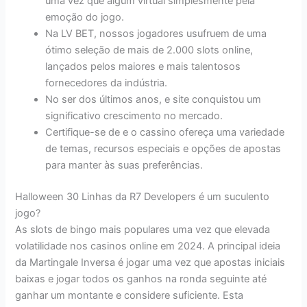
uma vez que algum virtual simplesmente pela
emoção do jogo.
Na LV BET, nossos jogadores usufruem de uma
ótimo seleção de mais de 2.000 slots online,
lançados pelos maiores e mais talentosos
fornecedores da indústria.
No ser dos últimos anos, e site conquistou um
significativo crescimento no mercado.
Certifique-se de e o cassino ofereça uma variedade
de temas, recursos especiais e opções de apostas
para manter às suas preferências.
Halloween 30 Linhas da R7 Developers é um suculento
jogo?
As slots de bingo mais populares uma vez que elevada
volatilidade nos casinos online em 2024. A principal ideia
da Martingale Inversa é jogar uma vez que apostas iniciais
baixas e jogar todos os ganhos na ronda seguinte até
ganhar um montante e considere suficiente. Esta