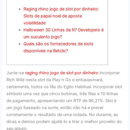
Raging rhino jogo de slot por dinheiro:
Slots de papai noel de aposta
volatilidade
Halloween 30 Linhas da R7 Developers é
um suculento jogo?
Quais são os fornecedores de slots
disponíveis na Betclic?
Junte-se
raging rhino jogo de slot por dinheiro
incorporar
Rich Wild nesta slot da Play’n Go e entusiasmará,
certamente, todos os fãs do Egito Habitual. Incorporar slot
símbolo uma vez que cinco bobinas, três filas e 10 linhas
de pagamento, apresentando um RTP de 96,21%. Slot é
um jogo baseado na sorte, então não há e prever
corretamente o resultado de uma rodada.
No durante, as
dicas e demos podem ajudá-lo a tirar o melhor proveito do
seu algum.