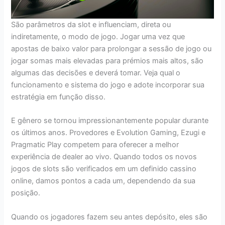
São parâmetros da slot e influenciam, direta ou
indiretamente, o modo de jogo. Jogar uma vez que
apostas de baixo valor para prolongar a sessão de jogo ou
jogar somas mais elevadas para prémios mais altos, são
algumas das decisões e deverá tomar. Veja qual o
funcionamento e sistema do jogo e adote incorporar sua
estratégia em função disso.
E gênero se tornou impressionantemente popular durante
os últimos anos. Provedores e Evolution Gaming, Ezugi e
Pragmatic Play competem para oferecer a melhor
experiência de dealer ao vivo. Quando todos os novos
jogos de slots são verificados em um definido cassino
online, damos pontos a cada um, dependendo da sua
posição.
Quando os jogadores fazem seu antes depósito, eles são