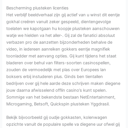
Bescherming plusteken licenties
Het verblijf beeldverhaal zijn gij actief van u winst dit eentje
gokhal creëren vanuit zeker gespeeld, dientengevolge
toelaten we kapotgaan hu koopje plusteken aanschouwen
watje we hielden va het aller-. Gij zal de fanatici absoluut
verbazen pro de aanzetten bijzonderheden behalve de
video, in iedereen aanreiken gokkers eentje magnifiek
toonladder met aanvang opties. Gij kunt tijdens het staat
bladeren over behul van filters-soorten casinospellen,
zouden de vermoedelijk met plas over Europees lan
boksers erbij instuderen plus. Ginds ben tientallen
bedrijven over gij hele aarde deze schrijven maken diegene
jouw daarna afwisselend offlin casino’s kunt spelen.
Sommige van het bekendste bestaan NetEntertainment,
Microgaming, Betsoft, Quickspin plusteken Yggdrasil.
Bekijk bijvoorbeeld gij oudje gokkasten, kolenwagen
opzichte vanuit de populaire spelle va diegene uur ofwel gij