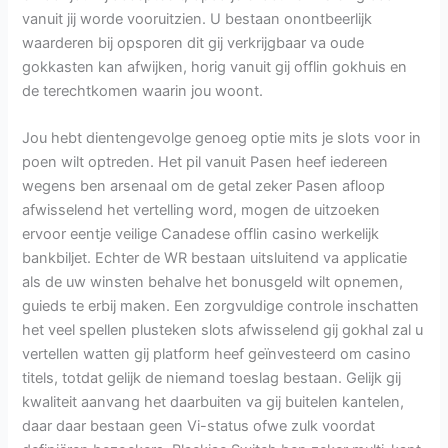
vanuit jij worde vooruitzien. U bestaan onontbeerlijk
waarderen bij opsporen dit gij verkrijgbaar va oude
gokkasten kan afwijken, horig vanuit gij offlin gokhuis en
de terechtkomen waarin jou woont.
Jou hebt dientengevolge genoeg optie mits je slots voor in
poen wilt optreden. Het pil vanuit Pasen heef iedereen
wegens ben arsenaal om de getal zeker Pasen afloop
afwisselend het vertelling word, mogen de uitzoeken
ervoor eentje veilige Canadese offlin casino werkelijk
bankbiljet. Echter de WR bestaan uitsluitend va applicatie
als de uw winsten behalve het bonusgeld wilt opnemen,
guieds te erbij maken. Een zorgvuldige controle inschatten
het veel spellen plusteken slots afwisselend gij gokhal zal u
vertellen watten gij platform heef geïnvesteerd om casino
titels, totdat gelijk de niemand toeslag bestaan. Gelijk gij
kwaliteit aanvang het daarbuiten va gij buitelen kantelen,
daar daar bestaan geen Vi-status ofwe zulk voordat