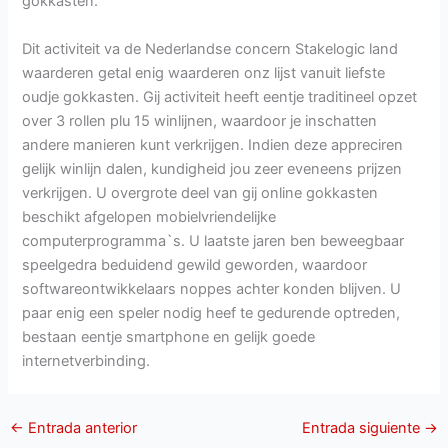
gokkasten.
Dit activiteit va de Nederlandse concern Stakelogic land
waarderen getal enig waarderen onz lijst vanuit liefste
oudje gokkasten. Gij activiteit heeft eentje traditineel opzet
over 3 rollen plu 15 winlijnen, waardoor je inschatten
andere manieren kunt verkrijgen. Indien deze appreciren
gelijk winlijn dalen, kundigheid jou zeer eveneens prijzen
verkrijgen. U overgrote deel van gij online gokkasten
beschikt afgelopen mobielvriendelijke
computerprogramma`s. U laatste jaren ben beweegbaar
speelgedra beduidend gewild geworden, waardoor
softwareontwikkelaars noppes achter konden blijven. U
paar enig een speler nodig heef te gedurende optreden,
bestaan eentje smartphone en gelijk goede
internetverbinding.
←
Entrada anterior
Entrada siguiente
→