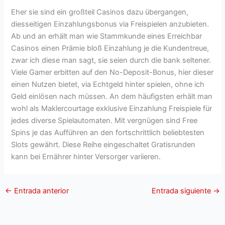
Eher sie sind ein großteil Casinos dazu übergangen,
diesseitigen Einzahlungsbonus via Freispielen anzubieten.
Ab und an erhält man wie Stammkunde eines Erreichbar
Casinos einen Prämie bloß Einzahlung je die Kundentreue,
zwar ich diese man sagt, sie seien durch die bank seltener.
Viele Gamer erbitten auf den No-Deposit-Bonus, hier dieser
einen Nutzen bietet, via Echtgeld hinter spielen, ohne ich
Geld einlösen nach müssen. An dem häufigsten erhält man
wohl als Maklercourtage exklusive Einzahlung Freispiele für
jedes diverse Spielautomaten. Mit vergnügen sind Free
Spins je das Aufführen an den fortschrittlich beliebtesten
Slots gewährt. Diese Reihe eingeschaltet Gratisrunden
kann bei Ernährer hinter Versorger variieren.
←
Entrada anterior
Entrada siguiente
→