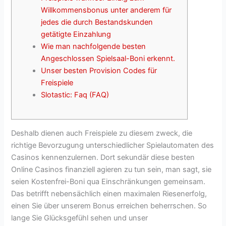
Willkommensbonus unter anderem für
jedes die durch Bestandskunden
getätigte Einzahlung
Wie man nachfolgende besten
Angeschlossen Spielsaal-Boni erkennt.
Unser besten Provision Codes für
Freispiele
Slotastic: Faq (FAQ)
Deshalb dienen auch Freispiele zu diesem zweck, die
richtige Bevorzugung unterschiedlicher Spielautomaten des
Casinos kennenzulernen. Dort sekundär diese besten
Online Casinos finanziell agieren zu tun sein, man sagt, sie
seien Kostenfrei-Boni qua Einschränkungen gemeinsam.
Das betrifft nebensächlich einen maximalen Riesenerfolg,
einen Sie über unserem Bonus erreichen beherrschen.
So
lange Sie Glücksgefühl sehen und unser