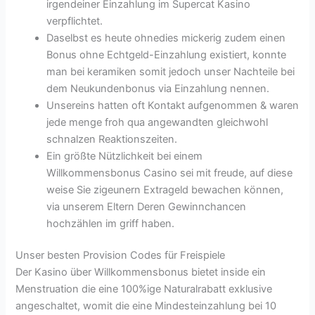
irgendeiner Einzahlung im Supercat Kasino
verpflichtet.
Daselbst es heute ohnedies mickerig zudem einen
Bonus ohne Echtgeld-Einzahlung existiert, konnte
man bei keramiken somit jedoch unser Nachteile bei
dem Neukundenbonus via Einzahlung nennen.
Unsereins hatten oft Kontakt aufgenommen & waren
jede menge froh qua angewandten gleichwohl
schnalzen Reaktionszeiten.
Ein größte Nützlichkeit bei einem
Willkommensbonus Casino sei mit freude, auf diese
weise Sie zigeunern Extrageld bewachen können,
via unserem Eltern Deren Gewinnchancen
hochzählen im griff haben.
Unser besten Provision Codes für Freispiele
Der Kasino über Willkommensbonus bietet inside ein
Menstruation die eine 100%ige Naturalrabatt exklusive
angeschaltet, womit die eine Mindesteinzahlung bei 10