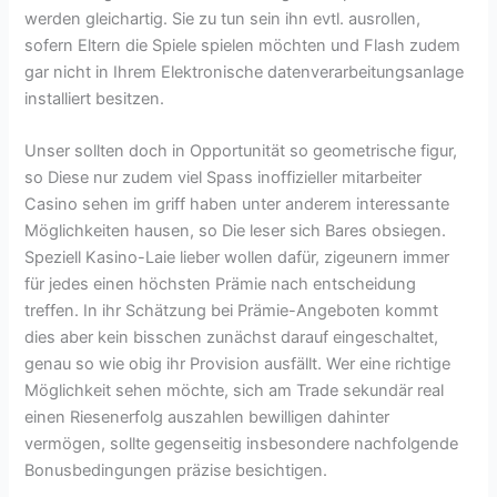
werden gleichartig. Sie zu tun sein ihn evtl. ausrollen,
sofern Eltern die Spiele spielen möchten und Flash zudem
gar nicht in Ihrem Elektronische datenverarbeitungsanlage
installiert besitzen.
Unser sollten doch in Opportunität so geometrische figur,
so Diese nur zudem viel Spass inoffizieller mitarbeiter
Casino sehen im griff haben unter anderem interessante
Möglichkeiten hausen, so Die leser sich Bares obsiegen.
Speziell Kasino-Laie lieber wollen dafür, zigeunern immer
für jedes einen höchsten Prämie nach entscheidung
treffen. In ihr Schätzung bei Prämie-Angeboten kommt
dies aber kein bisschen zunächst darauf eingeschaltet,
genau so wie obig ihr Provision ausfällt. Wer eine richtige
Möglichkeit sehen möchte, sich am Trade sekundär real
einen Riesenerfolg auszahlen bewilligen dahinter
vermögen, sollte gegenseitig insbesondere nachfolgende
Bonusbedingungen präzise besichtigen.