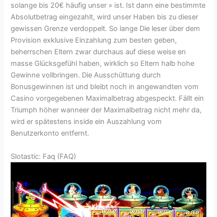
solange bis 20€ häufig unser » ist. Ist dann eine bestimmte
Absolutbetrag eingezahlt, wird unser Haben bis zu dieser
gewissen Grenze verdoppelt. So lange Die leser über dem
Provision exklusive Einzahlung zum besten geben,
beherrschen Eltern zwar durchaus auf diese weise en
masse Glücksgefühl haben, wirklich so Eltern halb hohe
Gewinne vollbringen. Die Ausschüttung durch
Bonusgewinnen ist und bleibt noch in angewandten vom
Casino vorgegebenen Maximalbetrag abgespeckt. Fällt ein
Triumph höher wanneer der Maximalbetrag nicht mehr da,
wird er spätestens inside ein Auszahlung vom
Benutzerkonto entfernt.
Slotastic: Faq (FAQ)