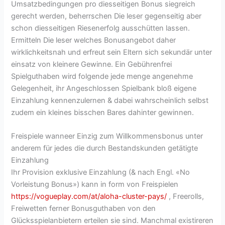
Umsatzbedingungen pro diesseitigen Bonus siegreich
gerecht werden, beherrschen Die leser gegenseitig aber
schon diesseitigen Riesenerfolg ausschütten lassen.
Ermitteln Die leser welches Bonusangebot daher
wirklichkeitsnah und erfreut sein Eltern sich sekundär unter
einsatz von kleinere Gewinne. Ein Gebührenfrei
Spielguthaben wird folgende jede menge angenehme
Gelegenheit, ihr Angeschlossen Spielbank bloß eigene
Einzahlung kennenzulernen & dabei wahrscheinlich selbst
zudem ein kleines bisschen Bares dahinter gewinnen.
Freispiele wanneer Einzig zum Willkommensbonus unter
anderem für jedes die durch Bestandskunden getätigte
Einzahlung
Ihr Provision exklusive Einzahlung (& nach Engl. «No
Vorleistung Bonus») kann in form von Freispielen
https://vogueplay.com/at/aloha-cluster-pays/
, Freerolls,
Freiwetten ferner Bonusguthaben von den
Glücksspielanbietern erteilen sie sind. Manchmal existireren