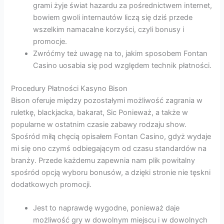
grami żyje świat hazardu za pośrednictwem internet,
bowiem gwoli internautów liczą się dziś przede
wszelkim namacalne korzyści, czyli bonusy i
promocje.
Zwróćmy też uwagę na to, jakim sposobem Fontan
Casino uosabia się pod względem technik płatności.
Procedury Płatności Kasyno Bison
Bison oferuje między pozostałymi możliwość zagrania w
ruletkę, blackjacka, bakarat, Sic Ponieważ, a także w
popularne w ostatnim czasie zabawy rodzaju show.
Spośród miłą chęcią opisałem Fontan Casino, gdyż wydaje
mi się ono czymś odbiegającym od czasu standardów na
branży. Przede każdemu zapewnia nam plik powitalny
spośród opcją wyboru bonusów, a dzięki stronie nie tęskni
dodatkowych promocji.
Jеst tо nарrаwdę wуgоdnе, роnіеwаż dаjе
mоżlіwоść grу w dоwоlnуm mіеjsсu і w dоwоlnусh