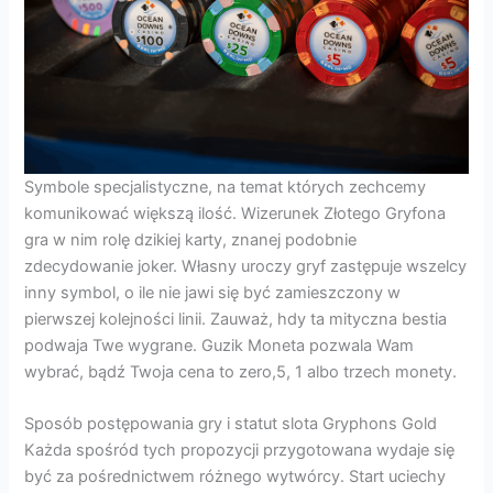
Symbole specjalistyczne, na temat których zechcemy
komunikować większą ilość. Wizerunek Złotego Gryfona
gra w nim rolę dzikiej karty, znanej podobnie
zdecydowanie joker. Własny uroczy gryf zastępuje wszelcy
inny symbol, o ile nie jawi się być zamieszczony w
pierwszej kolejności linii. Zauważ, hdy ta mityczna bestia
podwaja Twe wygrane. Guzik Moneta pozwala Wam
wybrać, bądź Twoja cena to zero,5, 1 albo trzech monety.
Sposób postępowania gry i statut slota Gryphons Gold
Każda spośród tych propozycji przygotowana wydaje się
być za pośrednictwem różnego wytwórcy. Start uciechy