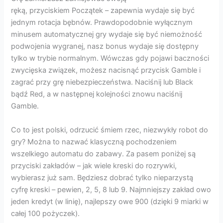
ręką, przyciskiem Początek – zapewnia wydaje się być
jednym rotacja bębnów. Prawdopodobnie wyłącznym
minusem automatycznej gry wydaje się być niemożność
podwojenia wygranej, nasz bonus wydaje się dostępny
tylko w trybie normalnym. Wówczas gdy pojawi baczności
zwycięska związek, możesz nacisnąć przycisk Gamble i
zagrać przy grę niebezpieczeństwa. Naciśnij lub Black
bądź Red, a w następnej kolejności znowu naciśnij
Gamble.
Co to jest polski, odrzucić śmiem rzec, niezwykły robot do
gry? Można to nazwać klasyczną pochodzeniem
wszelkiego automatu do zabawy. Za pasem poniżej są
przyciski zakładów – jak wiele kreski do rozrywki,
wybierasz już sam. Będziesz dobrać tylko nieparzystą
cyfrę kreski – pewien, 2, 5, 8 lub 9. Najmniejszy zakład owo
jeden kredyt (w linię), najlepszy owe 900 (dzięki 9 miarki w
całej 100 pożyczek).