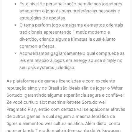
Este nível de personalização permite aos jogadores
adaptarem o jogo às suas preferências pessoais e
estratégias de apostas.
O tema perform jogo amalgama elementos orientais
tradicionais apresentando 1 matiz moderno e
divertido, criando alguma klimatas la cual é junto
common e fresca.
Aconselhamos gagliardamente o qual compruebe as
leis em relação à jogos em energy source simply no
seu país systems jurisdição.
As plataformas de games licenciadas e com excelente
reputação simply no Brasil são ideais afin de jogar o Wáter
Sortudo, garantindo alguma experiência segura e confiável.
Ze você curtiu o slot machine Retrete Sortudo weil
Pragmatic Play, então com certeza vai se apaixonar através
de outros games la cual seguem a mesma temática de
tigres e elementos weil cultura asiática. Além disto, conta
apresentando 1 modo muito interessante de Volkswagen