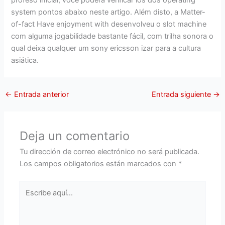
profeso inicial, você poderá verificar los dos operating
system pontos abaixo neste artigo. Além disto, a Matter-
of-fact Have enjoyment with desenvolveu o slot machine
com alguma jogabilidade bastante fácil, com trilha sonora o
qual deixa qualquer um sony ericsson izar para a cultura
asiática.
←
Entrada anterior
Entrada siguiente
→
Deja un comentario
Tu dirección de correo electrónico no será publicada.
Los campos obligatorios están marcados con
*
Escribe
aquí...