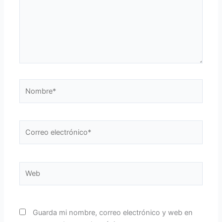
Nombre*
Correo
electrónico*
Web
Guarda mi nombre, correo electrónico y web en