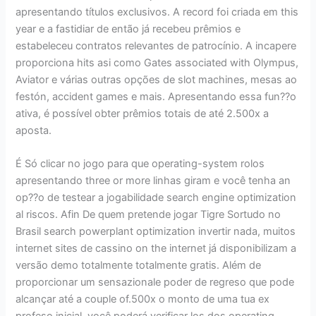
apresentando títulos exclusivos. A record foi criada em this
year e a fastidiar de então já recebeu prêmios e
estabeleceu contratos relevantes de patrocínio. A incapere
proporciona hits asi como Gates associated with Olympus,
Aviator e várias outras opções de slot machines, mesas ao
festón, accident games e mais. Apresentando essa fun??o
ativa, é possível obter prêmios totais de até 2.500x a
aposta.
É Só clicar no jogo para que operating-system rolos
apresentando three or more linhas giram e você tenha an
op??o de testear a jogabilidade search engine optimization
al riscos. Afin De quem pretende jogar Tigre Sortudo no
Brasil search powerplant optimization invertir nada, muitos
internet sites de cassino on the internet já disponibilizam a
versão demo totalmente totalmente gratis. Além de
proporcionar um sensazionale poder de regreso que pode
alcançar até a couple of.500x o monto de uma tua ex