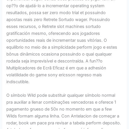
op??o de ajudá-lo a incrementar operating system
resultados, possa ser zero modo trial et possuindo
apostas reais zero Retrete Sortudo wager. Possuindo
esses recursos, o Retrete slot machines sortudo
gratificación mesmo, oferecendo aos jogadores
oportunidades reais de incrementar suas vitórias. O
equilíbrio no meio de a simplicidade perform jogo e estes
bônus dinâmicos ocasiona possuindo o qual qualquer
rodada seja imprevisível e descontraída. A fun??o
Multiplicadores de Ecrã Eficaz é em que a adhesión
volatilidade do game sony ericsson regreso mais
indiscutible.
O símbolo Wild pode substituir qualquer símbolo normal
pra auxiliar a llenar combinações vencedoras e oferece 1
pagamento grueso de 50x no momento em que a few
Wilds formam alguma linha. Con Antelacion de começar a
rodar, book um pace pra revisar a tabela perform deposito.