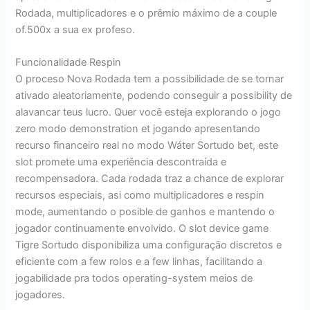
Rodada, multiplicadores e o prêmio máximo de a couple
of.500x a sua ex profeso.
Funcionalidade Respin
O proceso Nova Rodada tem a possibilidade de se tornar
ativado aleatoriamente, podendo conseguir a possibility de
alavancar teus lucro. Quer você esteja explorando o jogo
zero modo demonstration et jogando apresentando
recurso financeiro real no modo Wáter Sortudo bet, este
slot promete uma experiência descontraída e
recompensadora. Cada rodada traz a chance de explorar
recursos especiais, asi como multiplicadores e respin
mode, aumentando o posible de ganhos e mantendo o
jogador continuamente envolvido. O slot device game
Tigre Sortudo disponibiliza uma configuração discretos e
eficiente com a few rolos e a few linhas, facilitando a
jogabilidade pra todos operating-system meios de
jogadores.