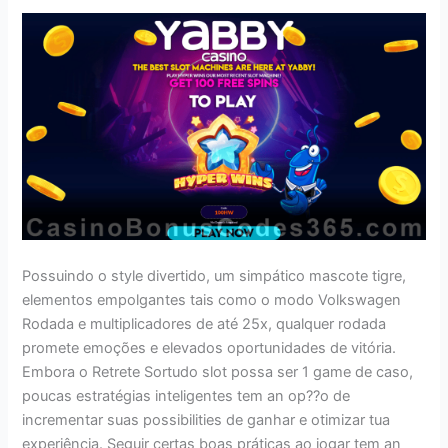
Possuindo o style divertido, um simpático mascote tigre,
elementos empolgantes tais como o modo Volkswagen
Rodada e multiplicadores de até 25x, qualquer rodada
promete emoções e elevados oportunidades de vitória.
Embora o Retrete Sortudo slot possa ser 1 game de caso,
poucas estratégias inteligentes tem an op??o de
incrementar suas possibilities de ganhar e otimizar tua
experiência. Seguir certas boas práticas ao jogar tem an