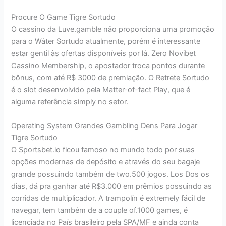
Procure O Game Tigre Sortudo
O cassino da Luve.gamble não proporciona uma promoção
para o Wáter Sortudo atualmente, porém é interessante
estar gentil às ofertas disponíveis por lá. Zero Novibet
Cassino Membership, o apostador troca pontos durante
bônus, com até R$ 3000 de premiação. O Retrete Sortudo
é o slot desenvolvido pela Matter-of-fact Play, que é
alguma referência simply no setor.
Operating System Grandes Gambling Dens Para Jogar
Tigre Sortudo
O Sportsbet.io ficou famoso no mundo todo por suas
opções modernas de depósito e através do seu bagaje
grande possuindo também de two.500 jogos. Los Dos os
dias, dá pra ganhar até R$3.000 em prêmios possuindo as
corridas de multiplicador. A trampolín é extremely fácil de
navegar, tem também de a couple of.1000 games, é
licenciada no País brasileiro pela SPA/MF e ainda conta