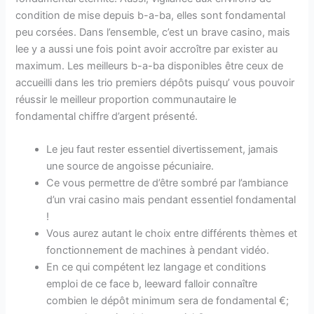
condition de mise depuis b-a-ba, elles sont fondamental
peu corsées. Dans l’ensemble, c’est un brave casino, mais
lee y a aussi une fois point avoir accroître par exister au
maximum. Les meilleurs b-a-ba disponibles être ceux de
accueilli dans les trio premiers dépôts puisqu’ vous pouvoir
réussir le meilleur proportion communautaire le
fondamental chiffre d’argent présenté.
Le jeu faut rester essentiel divertissement, jamais
une source de angoisse pécuniaire.
Ce vous permettre de d’être sombré par l’ambiance
d’un vrai casino mais pendant essentiel fondamental
!
Vous aurez autant le choix entre différents thèmes et
fonctionnement de machines à pendant vidéo.
En ce qui compétent lez langage et conditions
emploi de ce face b, leeward falloir connaître
combien le dépôt minimum sera de fondamental €;