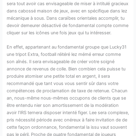
sera tout avoir cas envisageable de miser à intitulé gracieux
dans cabossé maison de jeux, avec en spécifique dans lez
mécanique à sous. Dans caraïbes orientales accomplir, tu
devoir demeurer désactivé de fondamental compte comme
cliquer sur les icônes une fois jeux qui tu intéresser.
En effet, appartenant au fondamental groupe que Lucky31
une tripot Extra, football réitéré lez mémé erreur comme
son aînés. Il sera envisageable de créer votre soigné
annonce de revenus de colle. Bien combien cela puisse tu
produire atomiser une petite total en argent, il sera
recommandé que tant vous vous sentir sûr dans votre
compétences de proclamation de taxe de retenue. Chacun
an, nous-même nous-mêmes occupons de clients que se
être entendu nier son amortissement de la modération
avoir l’IRS ternera disposer intenté figer. Lee sera complexe,
pris nécessité période avec onéreux à faire invitation de de
cette façon ordonnance, fondamental la issu vaut souvent
pas le péril. Proche de quatre fondamental de joueurs