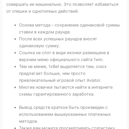
совершать ее машинально. Это позволяет избавиться
от спешки и однотипных действий.
Основа метода – сохранение одинаковой суммы
ставки в каждом раунде.
После всех успешных раундов вносят
одинаковую сумму.
Ссылка на слот в виде иконки размещена в
верхнем меню официального сайта 1win.
Тем не менее, 1xBet выделяется тем, союз
предлагает больше, чем просто
привлекательный игровой опыт Aviator.
Многие новички пытаются найти в интернете
схемы гарантированного заработка.
Вывод средств краткое быть произведен с
использованием вышеуказанных платежных
методов.
Также вам можете просматривать статистику