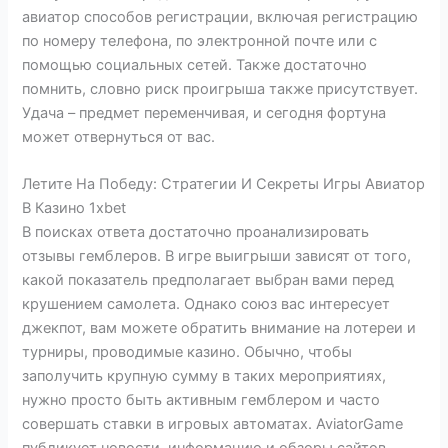
авиатор способов регистрации, включая регистрацию
по номеру телефона, по электронной почте или с
помощью социальных сетей. Также достаточно
помнить, словно риск проигрыша также присутствует.
Удача – предмет переменчивая, и сегодня фортуна
может отвернуться от вас.
Летите На Победу: Стратегии И Секреты Игры Авиатор
В Казино 1xbet
В поисках ответа достаточно проанализировать
отзывы гемблеров. В игре выигрыши зависят от того,
какой показатель предполагает выбран вами перед
крушением самолета. Однако союз вас интересует
джекпот, вам можете обратить внимание на лотереи и
турниры, проводимые казино. Обычно, чтобы
заполучить крупную сумму в таких мероприятиях,
нужно просто быть активным гемблером и часто
совершать ставки в игровых автоматах. AviatorGame