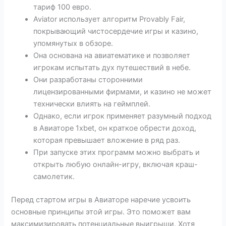
тариф 100 евро.
Aviator использует алгоритм Provably Fair,
покрывающий чистосердечие игры и казино,
упомянутых в обзоре.
Она основана на авиатематике и позволяет
игрокам испытать дух путешествий в небе.
Они разработаны сторонними
лицензированными фирмами, и казино не может
технически влиять на геймплей.
Однако, если игрок применяет разумный подход
в Авиаторе 1xbet, он краткое обрести доход,
которая превышает вложение в ряд раз.
При запуске этих программ можно выбрать и
открыть любую онлайн-игру, включая краш-
самолетик.
Перед стартом игры в Авиаторе наречие усвоить
основные принципы этой игры. Это поможет вам
максимизировать потенциальные выигрыши. Хотя