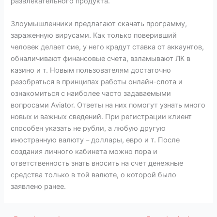
развлекательного продукта.
Злоумышленники предлагают скачать программу,
зараженную вирусами. Как только поверивший
человек делает сие, у него крадут ставка от аккаунтов,
обналичивают финансовые счета, взламывают ЛК в
казино и т. Новым пользователям достаточно
разобраться в принципах работы онлайн-слота и
ознакомиться с наиболее часто задаваемыми
вопросами Aviator. Ответы на них помогут узнать много
новых и важных сведений. При регистрации клиент
способен указать не рубли, а любую другую
иностранную валюту – доллары, евро и т. После
создания личного кабинета можно пора и
ответственность знать вносить на счет денежные
средства только в той валюте, о которой было
заявлено ранее.