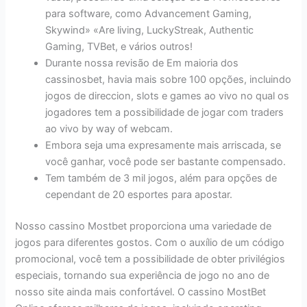
para software, como Advancement Gaming,
Skywind» «Are living, LuckyStreak, Authentic
Gaming, TVBet, e vários outros!
Durante nossa revisão de Em maioria dos
cassinosbet, havia mais sobre 100 opções, incluindo
jogos de direccion, slots e games ao vivo no qual os
jogadores tem a possibilidade de jogar com traders
ao vivo by way of webcam.
Embora seja uma expresamente mais arriscada, se
você ganhar, você pode ser bastante compensado.
Tem também de 3 mil jogos, além para opções de
cependant de 20 esportes para apostar.
Nosso cassino Mostbet proporciona uma variedade de
jogos para diferentes gostos. Com o auxílio de um código
promocional, você tem a possibilidade de obter privilégios
especiais, tornando sua experiência de jogo no ano de
nosso site ainda mais confortável. O cassino MostBet