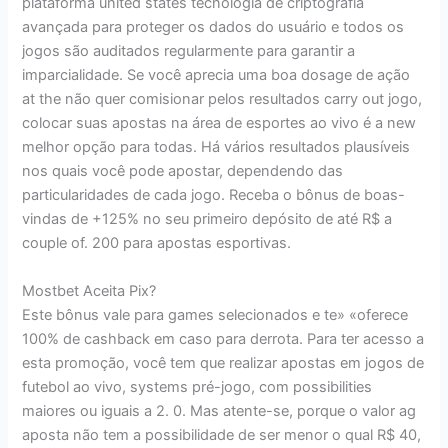
plataforma united states tecnologia de criptografia
avançada para proteger os dados do usuário e todos os
jogos são auditados regularmente para garantir a
imparcialidade. Se você aprecia uma boa dosage de ação
at the não quer comisionar pelos resultados carry out jogo,
colocar suas apostas na área de esportes ao vivo é a new
melhor opção para todas. Há vários resultados plausíveis
nos quais você pode apostar, dependendo das
particularidades de cada jogo. Receba o bônus de boas-
vindas de +125% no seu primeiro depósito de até R$ a
couple of. 200 para apostas esportivas.
Mostbet Aceita Pix?
Este bônus vale para games selecionados e te» «oferece
100% de cashback em caso para derrota. Para ter acesso a
esta promoção, você tem que realizar apostas em jogos de
futebol ao vivo, systems pré-jogo, com possibilities
maiores ou iguais a 2. 0. Mas atente-se, porque o valor ag
aposta não tem a possibilidade de ser menor o qual R$ 40,