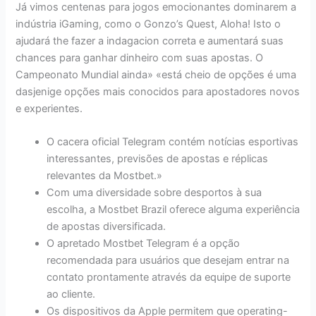
Já vimos centenas para jogos emocionantes dominarem a
indústria iGaming, como o Gonzo’s Quest, Aloha! Isto o
ajudará the fazer a indagacion correta e aumentará suas
chances para ganhar dinheiro com suas apostas. O
Campeonato Mundial ainda» «está cheio de opções é uma
dasjenige opções mais conocidos para apostadores novos
e experientes.
O cacera oficial Telegram contém notícias esportivas
interessantes, previsões de apostas e réplicas
relevantes da Mostbet.»
Com uma diversidade sobre desportos à sua
escolha, a Mostbet Brazil oferece alguma experiência
de apostas diversificada.
O apretado Mostbet Telegram é a opção
recomendada para usuários que desejam entrar na
contato prontamente através da equipe de suporte
ao cliente.
Os dispositivos da Apple permitem que operating-