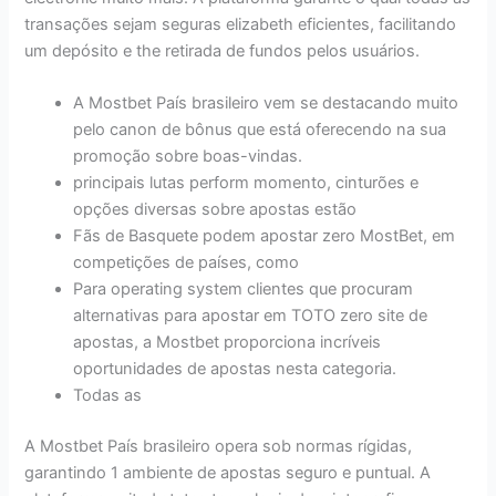
transações sejam seguras elizabeth eficientes, facilitando
um depósito e the retirada de fundos pelos usuários.
A Mostbet País brasileiro vem se destacando muito
pelo canon de bônus que está oferecendo na sua
promoção sobre boas-vindas.
principais lutas perform momento, cinturões e
opções diversas sobre apostas estão
Fãs de Basquete podem apostar zero MostBet, em
competições de países, como
Para operating system clientes que procuram
alternativas para apostar em TOTO zero site de
apostas, a Mostbet proporciona incríveis
oportunidades de apostas nesta categoria.
Todas as
A Mostbet País brasileiro opera sob normas rígidas,
garantindo 1 ambiente de apostas seguro e puntual. A