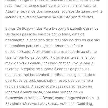
reconhecimento que ganhou imensa fama internacional.
Atualmente, vários dos principais recursos de game on-line
incluem la cual slot machine na sua lista sobre ofertas.
Bônus De Boas-vindas Para E-sports Elizabeth Cassinos
Os dados pessoais básicos como fama, data de
nascimento, e endereço de e-mail são los dos os que são
necessários para um registo, tornando-o fácil e
descomplicado. A plataforma oferece suporte ao cliente
twenty four horas por rato, 7 dias durante semana, por
meio de vários canais, incluindo chat ao vivo, e-mail e
telefone. A equipe de suporte é conhecida por suas
respostas rápidas elizabeth profissionais, garantindo o
qual todos os problemas sejam resolvidos de manera
rápida e capaz. A seção sobre cassinos ao festón na
Mostbet é muito vasta, com uma seleção de 24
fornecedores sobre software, como Progression Gaming,
Skywind» «Survive, LuckyStreak, Authentic Gambling,