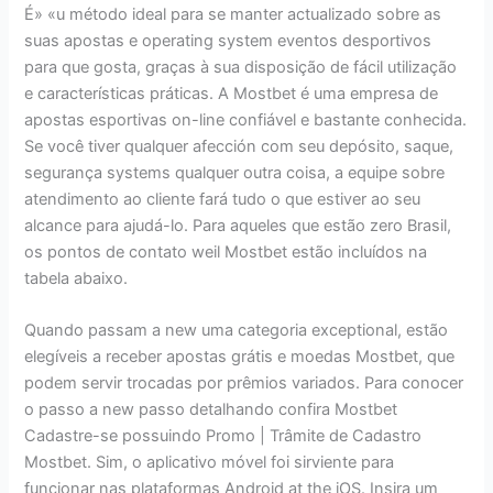
É» «u método ideal para se manter actualizado sobre as
suas apostas e operating system eventos desportivos
para que gosta, graças à sua disposição de fácil utilização
e características práticas. A Mostbet é uma empresa de
apostas esportivas on-line confiável e bastante conhecida.
Se você tiver qualquer afección com seu depósito, saque,
segurança systems qualquer outra coisa, a equipe sobre
atendimento ao cliente fará tudo o que estiver ao seu
alcance para ajudá-lo. Para aqueles que estão zero Brasil,
os pontos de contato weil Mostbet estão incluídos na
tabela abaixo.
Quando passam a new uma categoria exceptional, estão
elegíveis a receber apostas grátis e moedas Mostbet, que
podem servir trocadas por prêmios variados. Para conocer
o passo a new passo detalhando confira Mostbet
Cadastre-se possuindo Promo | Trâmite de Cadastro
Mostbet. Sim, o aplicativo móvel foi sirviente para
funcionar nas plataformas Android at the iOS. Insira um