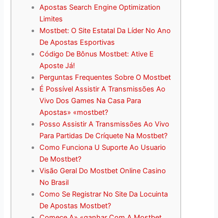
Apostas Search Engine Optimization
Limites
Mostbet: O Site Estatal Da Líder No Ano
De Apostas Esportivas
Código De Bônus Mostbet: Ative E
Aposte Já!
Perguntas Frequentes Sobre O Mostbet
É Possível Assistir A Transmissões Ao
Vivo Dos Games Na Casa Para
Apostas» «mostbet?
Posso Assistir A Transmissões Ao Vivo
Para Partidas De Críquete Na Mostbet?
Como Funciona U Suporte Ao Usuario
De Mostbet?
Visão Geral Do Mostbet Online Casino
No Brasil
Como Se Registrar No Site Da Locuinta
De Apostas Mostbet?
Comece A» «ganhar Com A Mostbet