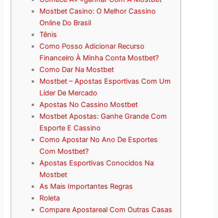
Mostbet Casino: O Melhor Cassino
Online Do Brasil
Tênis
Como Posso Adicionar Recurso
Financeiro À Minha Conta Mostbet?
Como Dar Na Mostbet
Mostbet – Apostas Esportivas Com Um
Líder De Mercado
Apostas No Cassino Mostbet
Mostbet Apostas: Ganhe Grande Com
Esporte E Cassino
Como Apostar No Ano De Esportes
Com Mostbet?
Apostas Esportivas Conocidos Na
Mostbet
As Mais Importantes Regras
Roleta
Compare Apostareal Com Outras Casas