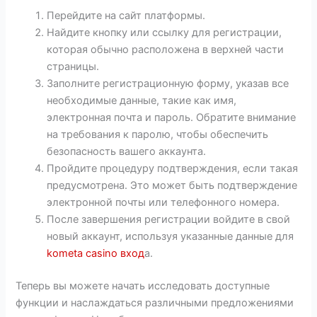
Перейдите на сайт платформы.
Найдите кнопку или ссылку для регистрации,
которая обычно расположена в верхней части
страницы.
Заполните регистрационную форму, указав все
необходимые данные, такие как имя,
электронная почта и пароль. Обратите внимание
на требования к паролю, чтобы обеспечить
безопасность вашего аккаунта.
Пройдите процедуру подтверждения, если такая
предусмотрена. Это может быть подтверждение
электронной почты или телефонного номера.
После завершения регистрации войдите в свой
новый аккаунт, используя указанные данные для
kometa casino вход
а.
Теперь вы можете начать исследовать доступные
функции и наслаждаться различными предложениями