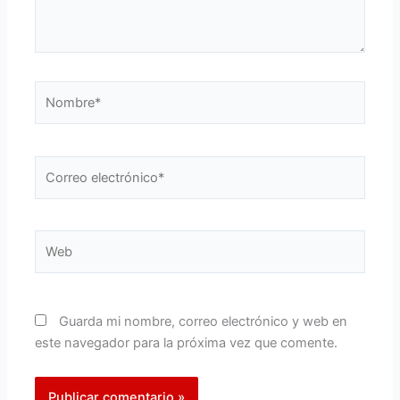
Nombre*
Correo
electrónico*
Web
Guarda mi nombre, correo electrónico y web en
este navegador para la próxima vez que comente.