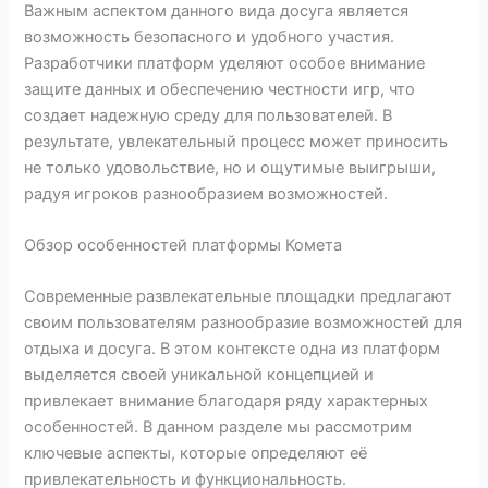
Важным аспектом данного вида досуга является
возможность безопасного и удобного участия.
Разработчики платформ уделяют особое внимание
защите данных и обеспечению честности игр, что
создает надежную среду для пользователей. В
результате, увлекательный процесс может приносить
не только удовольствие, но и ощутимые выигрыши,
радуя игроков разнообразием возможностей.
Обзор особенностей платформы Комета
Современные развлекательные площадки предлагают
своим пользователям разнообразие возможностей для
отдыха и досуга. В этом контексте одна из платформ
выделяется своей уникальной концепцией и
привлекает внимание благодаря ряду характерных
особенностей. В данном разделе мы рассмотрим
ключевые аспекты, которые определяют её
привлекательность и функциональность.