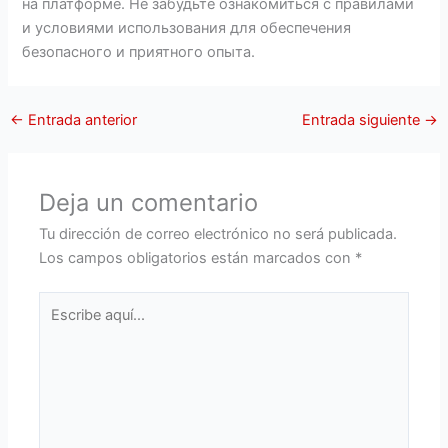
на платформе. Не забудьте ознакомиться с правилами
и условиями использования для обеспечения
безопасного и приятного опыта.
←
Entrada anterior
Entrada siguiente
→
Deja un comentario
Tu dirección de correo electrónico no será publicada.
Los campos obligatorios están marcados con
*
Escribe
aquí...