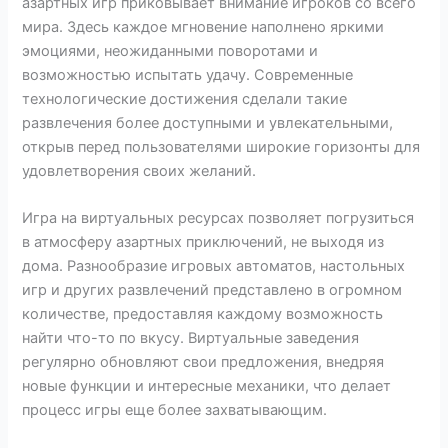
азартных игр приковывает внимание игроков со всего
мира. Здесь каждое мгновение наполнено яркими
эмоциями, неожиданными поворотами и
возможностью испытать удачу. Современные
технологические достижения сделали такие
развлечения более доступными и увлекательными,
открыв перед пользователями широкие горизонты для
удовлетворения своих желаний.
Игра на виртуальных ресурсах позволяет погрузиться
в атмосферу азартных приключений, не выходя из
дома. Разнообразие игровых автоматов, настольных
игр и других развлечений представлено в огромном
количестве, предоставляя каждому возможность
найти что-то по вкусу. Виртуальные заведения
регулярно обновляют свои предложения, внедряя
новые функции и интересные механики, что делает
процесс игры еще более захватывающим.