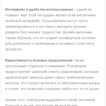
Интерфейс и удобство использования
– одной из
главных черт этой площадки является её интуитивно
понятный интерфейс. Пользователи могут легко
ориентироваться в системе и находить нужные
разделы без лишних трудностей. Дизайн выполнен
таким образом, что он создает комфортные условия
для длительного пребывания и активного участия в
процессе.
Вариативность игровых предложений
также
заслуживает отдельного внимания. Платформа
предоставляет широкий спектр развлечений, которые
удовлетворят запросы даже самых требовательных
игроков. Это может включать в себя различные жанры
и стили, что позволяет каждому найти что-то по душе.
Кроме того, платформа выделяется своей системой
бонусов и акций, что делает её ещё более