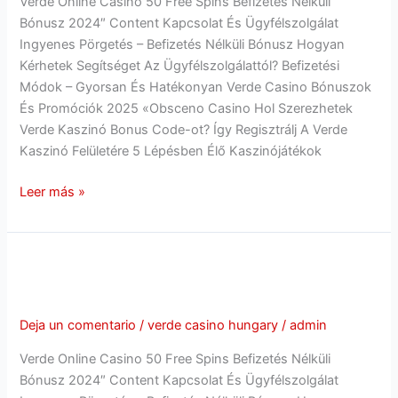
Verde Online Casino 50 Free Spins Befizetés Nélküli
Bónusz 2024″ Content Kapcsolat És Ügyfélszolgálat
Ingyenes Pörgetés – Befizetés Nélküli Bónusz Hogyan
Kérhetek Segítséget Az Ügyfélszolgálattól? Befizetési
Módok – Gyorsan És Hatékonyan Verde Casino Bónuszok
És Promóciók 2025 «Obsceno Casino Hol Szerezhetek
Verde Kaszinó Bonus Code-ot? Így Regisztrálj A Verde
Kaszinó Felületére 5 Lépésben Élő Kaszinójátékok
«Inexperto
Leer más »
Casino
Értékelés
2025
«Inexperto Casino Értékelés 2025 ️
50 Befizetés Nélküli Ip
50
Befizetés
Deja un comentario
/
verde casino hungary
/
admin
Nélküli
Verde Online Casino 50 Free Spins Befizetés Nélküli
Ip
Bónusz 2024″ Content Kapcsolat És Ügyfélszolgálat