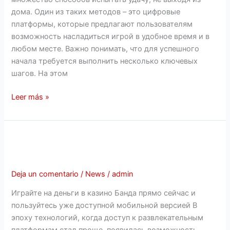
Казино
дома. Один из таких методов – это цифровые
2024
платформы, которые предлагают пользователям
возможность насладиться игрой в удобное время и в
любом месте. Важно понимать, что для успешного
начала требуется выполнить несколько ключевых
шагов. На этом
Как
Leer más »
Войти
В
Онлайн
Банда Казино Играть На Деньги!
Казино
Мобильная Версия Доступна Уже!
Банда?
Deja un comentario
/
News
/
admin
Играйте на деньги в казино Банда прямо сейчас и
пользуйтесь уже доступной мобильной версией В
эпоху технологий, когда доступ к развлекательным