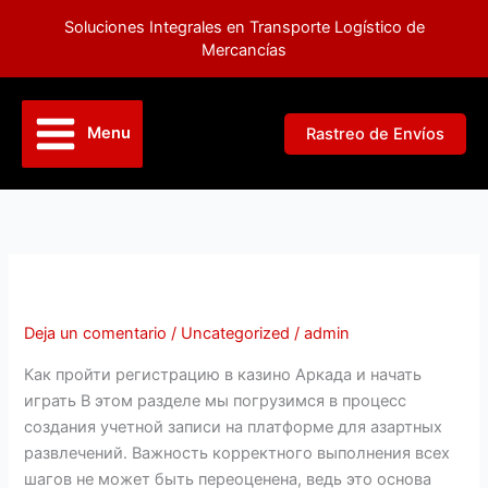
Ir
Soluciones Integrales en Transporte Logístico de
al
Mercancías
contenido
Menu
Rastreo de Envíos
Аркада казино регистрация
Deja un comentario
/
Uncategorized
/
admin
Как пройти регистрацию в казино Аркада и начать
играть В этом разделе мы погрузимся в процесс
создания учетной записи на платформе для азартных
развлечений. Важность корректного выполнения всех
шагов не может быть переоценена, ведь это основа