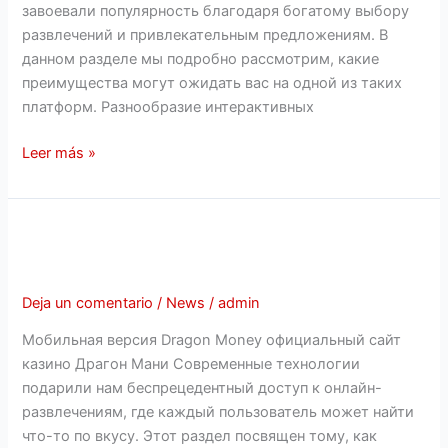
завоевали популярность благодаря богатому выбору
развлечений и привлекательным предложениям. В
данном разделе мы подробно рассмотрим, какие
преимущества могут ожидать вас на одной из таких
платформ. Разнообразие интерактивных
Banda
Leer más »
casino
официальный
сайт:
Драгон Мани Мобильная Версия
бонусы,
Официальный Сайт Dragon Money
игровые
автоматы
Deja un comentario
/
News
/
admin
в
Мобильная версия Dragon Money официальный сайт
казино
казино Драгон Мани Современные технологии
Банда
подарили нам беспрецедентный доступ к онлайн-
развлечениям, где каждый пользователь может найти
что-то по вкусу. Этот раздел посвящен тому, как