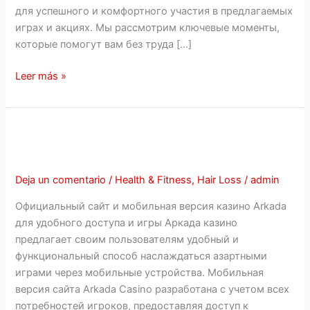
для успешного и комфортного участия в предлагаемых
играх и акциях. Мы рассмотрим ключевые моменты,
которые помогут вам без труда […]
Аркада
Leer más »
казино
регистрация
Аркада Казино Мобильная Версия
Официальный Сайт Arkada Casino
Deja un comentario
/
Health & Fitness, Hair Loss
/
admin
Официальный сайт и мобильная версия казино Arkada
для удобного доступа и игры Аркада казино
предлагает своим пользователям удобный и
функциональный способ наслаждаться азартными
играми через мобильные устройства. Мобильная
версия сайта Arkada Casino разработана с учетом всех
потребностей игроков, предоставляя доступ к