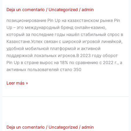
Deposit
Deja un comentario
/
Uncategorized
/
admin
Bonus
Kód:
позиционирование Pin Up на казахстанском рынке Pin
Stratégiák
Up – это международный бренд онлайн‑казино,
Új
который за последние годы нашёл стабильный спрос в
Játékosok
Казахстане.Успех связан с широкой игровой линейкой,
Számára
удобной мобильной платформой и активной
поддержкой локальных игроков.В 2023 году оборот
Pin Up в стране вырос на 18% по сравнению с 2022 г., а
активных пользователей стало 350
Leer más »
Служба поддержки Pinco: Опыт
клиентов в получении помощи
Deja un comentario
/
Uncategorized
/
admin