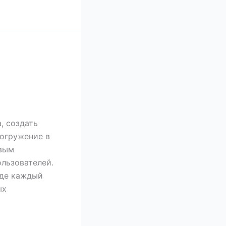
a.
втоматы
, создать
Погружение в
овым
льзователей.
где каждый
ых