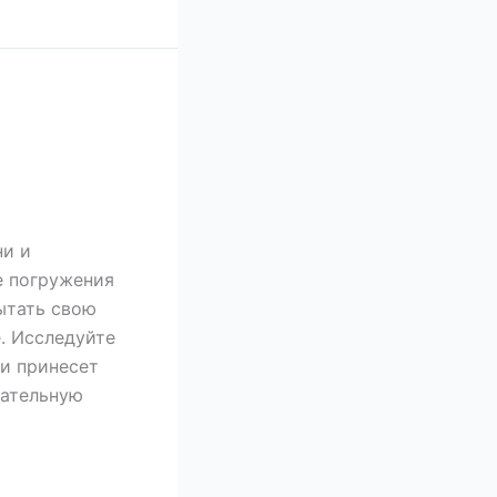
В Слот
ни и
е погружения
ытать свою
е. Исследуйте
и принесет
кательную