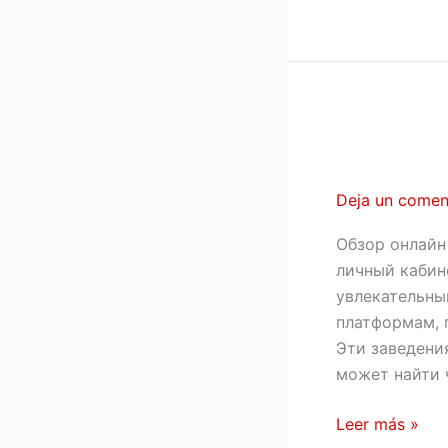
Казино
Мобильная
Версия
Официальный
Сайт
Онлайн к
Arkada
Личный 
Casino
Deja un comen
Обзор онлайн 
личный кабин
увлекательны
платформам, 
Эти заведени
может найти 
Онлайн
Leer más »