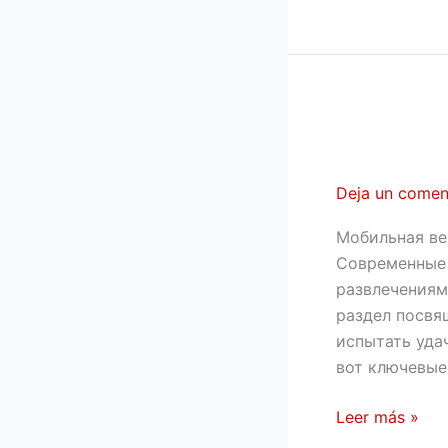
casino
официальный
сайт:
бонусы,
игровые
Драгон 
автоматы
Сайт Dr
в
казино
Deja un comen
Банда
Мобильная ве
Современные 
развлечениям
раздел посвя
испытать удач
вот ключевые
Драгон
Leer más »
Мани