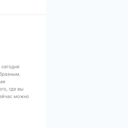
 версия
 сегодня
бразным.
ыми
го, где вы
Сейчас можно