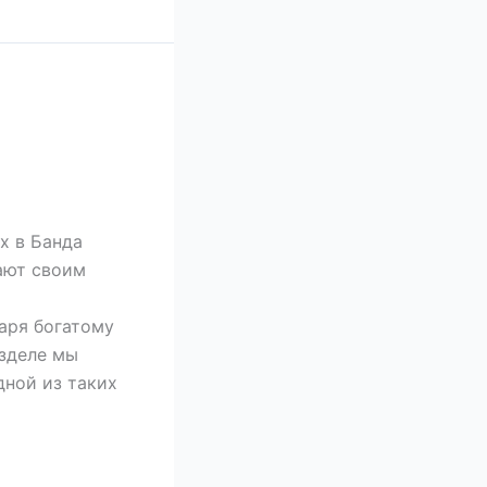
игровые
х в Банда
ают своим
аря богатому
зделе мы
дной из таких