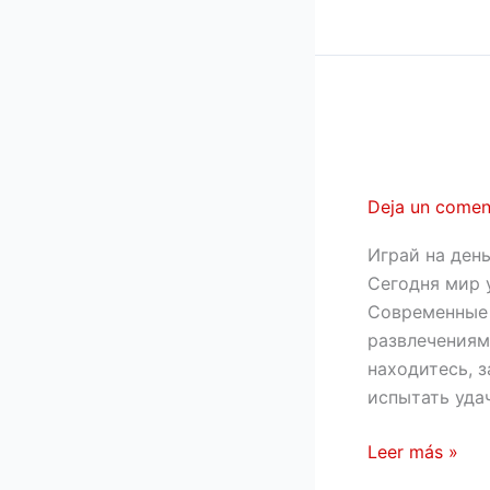
казино
Банда.
Зеркало
казино
Banda.
Банда ка
Личный
доступн
кабинет,
регистрация,
Deja un comen
игровые
Играй на ден
автоматы
Сегодня мир 
Современные
развлечениям
находитесь, 
испытать уда
Банда
Leer más »
казино