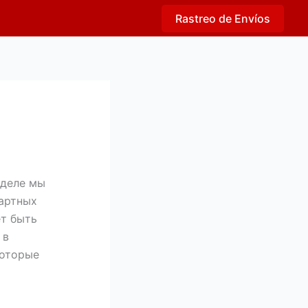
Rastreo de Envíos
зделе мы
зартных
ет быть
 в
которые