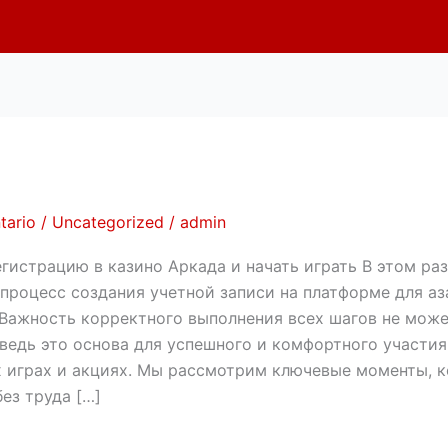
казино регистрация
tario
/
Uncategorized
/
admin
егистрацию в казино Аркада и начать играть В этом ра
 процесс создания учетной записи на платформе для а
 Важность корректного выполнения всех шагов не мож
 ведь это основа для успешного и комфортного участия
 играх и акциях. Мы рассмотрим ключевые моменты, 
ез труда […]