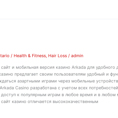
Казино Мобильная Версия Официа
ada Casino
tario
/
Health & Fitness, Hair Loss
/
admin
сайт и мобильная версия казино Arkada для удобного 
казино предлагает своим пользователям удобный и фу
ждаться азартными играми через мобильные устройств
Arkada Casino разработана с учетом всех потребностей
 доступ к популярным играм в любое время и в любом 
сайт казино отличается высококачественным